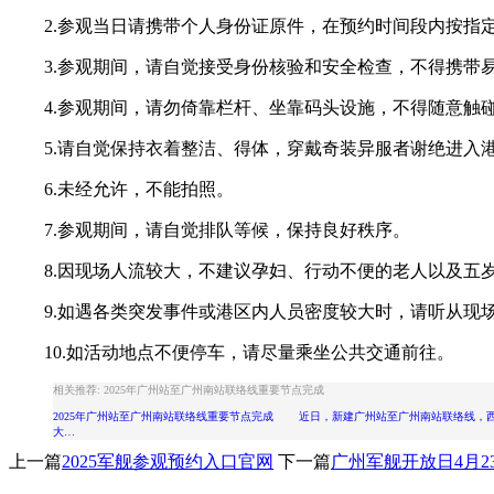
2.参观当日请携带个人身份证原件，在预约时间段内按指
3.参观期间，请自觉接受身份核验和安全检查，不得携带易
4.参观期间，请勿倚靠栏杆、坐靠码头设施，不得随意触
5.请自觉保持衣着整洁、得体，穿戴奇装异服者谢绝进入港
6.未经允许，不能拍照。
7.参观期间，请自觉排队等候，保持良好秩序。
8.因现场人流较大，不建议孕妇、行动不便的老人以及五
9.如遇各类突发事件或港区内人员密度较大时，请听从现
10.如活动地点不便停车，请尽量乘坐公共交通前往。
相关推荐: 2025年广州站至广州南站联络线重要节点完成
2025年广州站至广州南站联络线重要节点完成 近日，新建广州站至广州南站联络线，
大…
上一篇
2025军舰参观预约入口官网
下一篇
广州军舰开放日4月