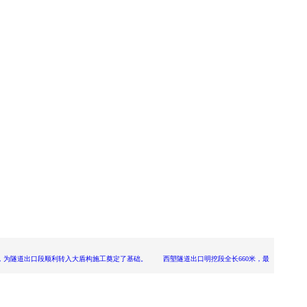
，为隧道出口段顺利转入大盾构施工奠定了基础。 西塱隧道出口明挖段全长660米，最