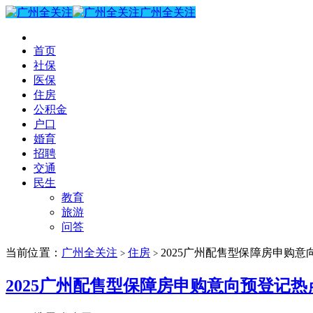
广州全关注
首页
社保
医保
住房
公积金
户口
婚育
招聘
交通
民生
教育
旅游
问答
当前位置：
广州全关注
住房
2025广州配售型保障房申购
>
>
2025广州配售型保障房申购意向预登记热