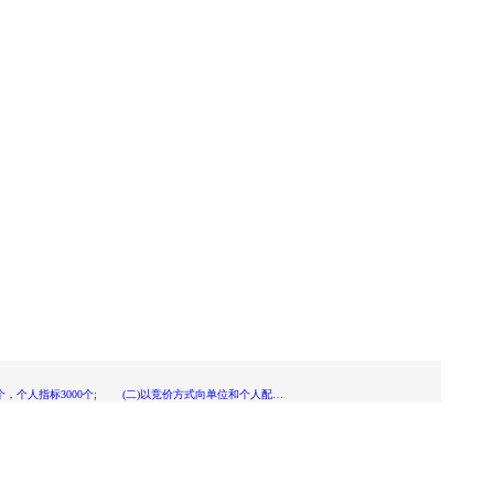
个，个人指标3000个; (二)以竞价方式向单位和个人配…