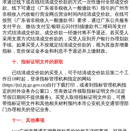
求通过线下或在线结清成交价款的方式一次性缴付全部成交价
款。线下可通过《广东省非税收入一般缴款书》指引的广州市
非税收入代收银行营业网点营业时间内结清成交价款。在线可
按照《广东省非税收入一般缴款书》要求，通过广东公共服务
支付平台、微信/支付宝/银联云闪付扫描缴款书二维码等支付
方式结清成交价款。成交价款一经缴付将不予退还。若买受人
采用支票方式结清成交价款的，买受人应到开户银行办理划款
手续。如果买受人不按规定结清成交价款的，视为其放弃增量
指标，竞价保证金本金和利息不予退还并上缴财政。
十、指标证明文件的获取
已结清成交价款的买受人，可于结清成交价款后第二个工
作日18时起，登录指标管理机构指定的网站
(https://jtzl.jtj.gz.gov.cn)自行下载打印，或者到指标管理机构指
定的对外业务办公窗口，凭有效证件领取指标证明文件(法定
节假日期间不提供服务)。买受人取得指标证明文件后，可携
带指标证明文件和其他相关材料预约本市公安机关交通管理部
门办理相关的登记业务。
十一、其他事项