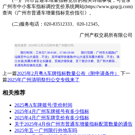
(一)广州市普通车增量指标竞价的相关详细事项，可登录
广州市中小客车指标调控竞价系统网站(https://www.gzqcjj.com)
查询《广州市普通车增量指标竞价指引》。
(二)服务电话：020-83512333、020-12345。
广州产权交易所有限公司
相关推荐: 2024年12月31日跨年夜广州限行吗
限行时间：工作日7:30-9:00，17:00-19:00 限行范围：广州市大观路(广
汕路至中山大道段，不含)、东环城市快速路(中山大道至东圃大桥段，不含)、珠
江水道(东圃大桥至仑头隧道、至南沙港快速、至丫髻沙大桥、至广和大桥段，
长洲岛和生物岛北面、番…
上一篇
2025年2月粤A车牌指标数量公布（附申请条件）
下一
篇
2025年广州清明祭扫公交专线来了
相关推荐
2025粤A车牌摇号/竞价时间
2025年4月广州车牌摇号有多少指标
2025年4月广州车牌竞价有多少指标
关于2025年4月份广州市普通车增量指标配置数量的通告
2025年五一广州限行外地车吗