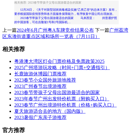
相关推荐: 2023春节带孩子父母出国游最适合的国家
12月26日，《关于对新型冠状病毒感染实施“乙类乙管”的总体方案》发布，
要求根据国际疫情形势和各方面服务保障能力，有序恢复中国公民出境旅游。
2023春节带孩子父母出国游最适合的国家 马来西亚： 持普通护照
的中国游客，可在吉隆坡1号和2号国际机…
上一篇
2024年6月广州粤A车牌竞价结果公布
下一篇
广州荔湾
区东漖街道重点区域和场所一览表（7月11日）
相关推荐
粤港澳大湾区灯会门票价格及免票政策2025
2025广州塔游玩攻略（时间+门票+交通指引）
长鹿旅游休博园门票推荐
2023春节小众国外旅游地推荐
2023广州春节出境游推荐
2023春节带孩子父母出国游最适合的国家
2023年春节广州出发特价机票（附购买入口）
2023春节广州出境游特价机票（价格+购买入口）
夏天旅游适合去的地方（国内版）
2023暑假广东亲子游推荐
官方推荐