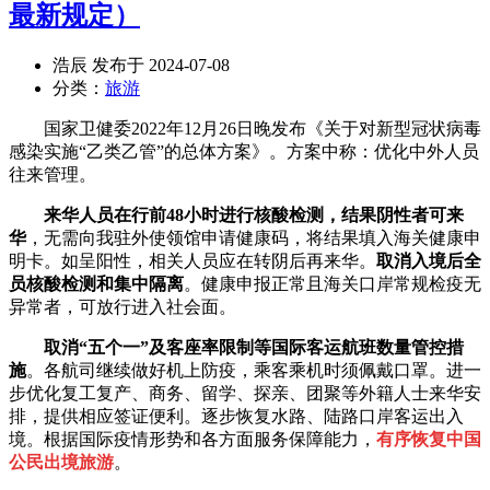
最新规定）
浩辰 发布于 2024-07-08
分类：
旅游
国家卫健委2022年12月26日晚发布《关于对新型冠状病毒
感染实施“乙类乙管”的总体方案》。方案中称：优化中外人员
往来管理。
来华人员在行前48小时进行核酸检测，结果阴性者可来
华
，无需向我驻外使领馆申请健康码，将结果填入海关健康申
明卡。如呈阳性，相关人员应在转阴后再来华。
取消入境后全
员核酸检测和集中隔离
。健康申报正常且海关口岸常规检疫无
异常者，可放行进入社会面。
取消“五个一”及客座率限制等国际客运航班数量管控措
施
。各航司继续做好机上防疫，乘客乘机时须佩戴口罩。进一
步优化复工复产、商务、留学、探亲、团聚等外籍人士来华安
排，提供相应签证便利。逐步恢复水路、陆路口岸客运出入
境。根据国际疫情形势和各方面服务保障能力，
有序恢复中国
公民出境旅游
。