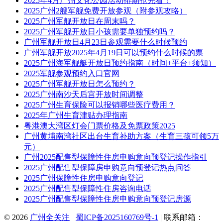
2025年4月广州文化公园活动排期抢先看！
2025广州2艘军舰免费开放参观（附参观攻略）
2025广州军舰开放日在周末吗？
2025广州军舰开放日小孩需要单独预约吗？
广州军舰开放日4月23日参观需要什么时候预约
广州军舰开放2025年4月19日可以预约什么时候的票
2025广州海军舰艇开放日预约指南（时间+平台+须知）
2025军舰参观预约入口官网
2025广州军舰开放日怎么预约？
2025广州南沙天后宫开放时间调整
2025广州生育保险可以报销哪些医疗费用？
2025年广州生育津贴办理指南
粤港澳大湾区灯会门票价格及免票政策2025
广州黄埔南湾社区出台生育补助方案（生育三孩可领5万
元）
广州2025配售型保障性住房申购意向预登记操作指引
2025广州配售型保障房申购意向预登记热点问答
2025广州保障性住房申购意向登记
2025广州配售型保障性住房咨询电话
2025广州配售型保障性住房申购意向预登记房源
© 2026
广州全关注
蜀ICP备2025160769号-1
| 联系邮箱：